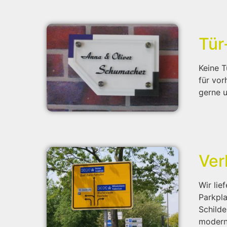
Tür
Keine T
für vor
gerne u
Ver
Wir li
Parkpla
Schilde
moderns