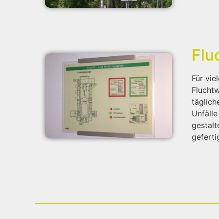
Flu
Für vie
Fluchtw
täglich
Unfälle
gestalt
geferti