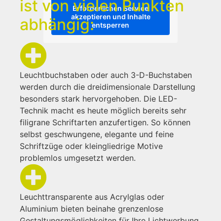
ist von vielen Punkten
Erforderlichen Service
akzeptieren und Inhalte
abhängig:
entsperren
Leuchtbuchstaben oder auch 3-D-Buchstaben
werden durch die dreidimensionale Darstellung
besonders stark hervorgehoben. Die LED-
Technik macht es heute möglich bereits sehr
filigrane Schriftarten anzufertigen. So können
selbst geschwungene, elegante und feine
Schriftzüge oder kleingliedrige Motive
problemlos umgesetzt werden.
Leuchttransparente aus Acrylglas oder
Aluminium bieten beinahe grenzenlose
Gestaltungsmöglichkeiten für Ihre Lichtwerbung.