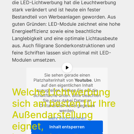
die LED-Lichtwerbung hat die Leuchtwerbung
stark verändert und ist heute ein fester
Bestandteil von Werbeanlagen geworden. Aus
guten Gründen: LED-Module zeichnet eine hohe
Energieeffizienz sowie eine beachtliche
Langlebigkeit und eine optimale Lichtausbeute
aus. Auch filigrane Sonderkonstruktionen und
feine Schriften lassen sich optimal mit LED-
Modulen umsetzen.
Sie sehen gerade einen
Platzhalterinhalt von
Youtube
. Um
auf den eigentlichen Inhalt
Welche Lichtwerbung
zuzugreifen, klicken Sie auf die
Schaltfläche unten. Bitte beachten
sich am besten für Ihre
Sie, dass dabei Daten an
Drittanbieter weitergegeben
werden.
Außendarstellung
Mehr Informationen
eignet,
Inhalt entsperren